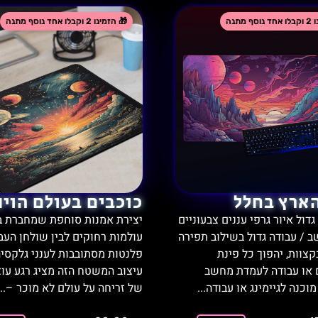
הארץ בחלל
כוכבים בעולם הוינ
דול איור גרפי עננים צבעוניים
יצירת אמנות סוחפת שמחברת בי
 / עבודה גדול בשילוב תפירה
עולמות רחוקים לבין שולחן העבו
קצוות, יהפוך כל פינת
פלנטות מסתובבות לענני גלקסיה
או עבודה לעמדת מחשב
עיצוב המשטח הזה מציג רגע עו
וכנה לגיימינג או עבודה...
של זריחה על עולם לא מוכר –...