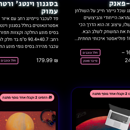
-פאנק
בסגנון וינטג' ורטר
עמוק
נג שכל גיימר חייב על השולחן
מראה הייחודי והביצועים
פד לעכבר גיימינג רחב עם איור
לו, עיצוב זה הוא הדרך הכי
אסטרונאוטים בחלל בסגנון וינטג'
ת את המשחק לשלב הבא.
בסיס מונע החלקה וקצוות תפורי
רחב: ‎90.4×40.7 ס"מ בד ח
עכבר מהירה בסיס גומי מונע החל
–
1
חלל וכוכבים
2
179.99
₪
חלל וכוכבים
סייבר פאנק