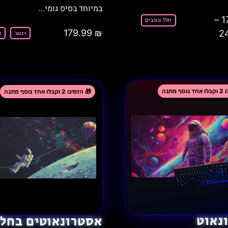
במיוחד בסיס גומי...
–
1
חלל וכוכבים
179.99
₪
2
וינטג'
ח
נאוט
אסטרונאוטים בחלל