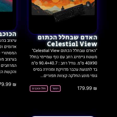
הכוכב
האדם שבחלל הכתום
עיצוב בה
Celestial View
אדומים וכ
"האדם שבחלל הכתום Celestial View"
המסתורי ש
משטח גיימינג רחב עם נוף שמיימי בחלל
בעיצוב מש
40X90 ס"מ. גודל רחב : ‎90.4×40.7 ס"מ
המרחבים ה
בד לתנועת עכבר מדויקת ומהירה בסיס
והקשת הצב
גומי מונע החלקה קצוות תפורים...
79.99
₪
179.99
₪
וינטג'
חלל וכוכבים