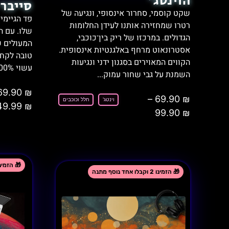
הוינטג'
סייבר
שקט קוסמי, סחרור אינסופי, ונגיעה של
פד הגיימי
רטרו שמחזירה אותנו לעידן החלומות
שלו. עם ה
הגדולים. במרכזו של ריק בין־כוכבי,
המעולים ש
אסטרונאוט מרחף באלגנטיות אינסופית.
טובה לקח
הקווים המאוירים בסגנון ידני ונגיעות
עשוי 100% פוליאסטר איכותי תחתית...
השמנת על גבי שחור עמוק...
69.90
₪
–
69.90
₪
וינטג'
חלל וכוכבים
49.99
₪
99.90
₪