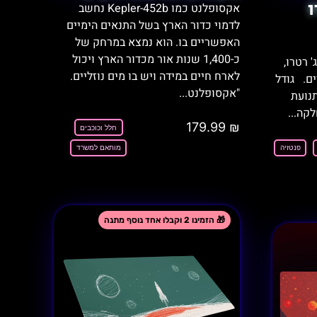
ו
אקסופלנט כמו Kepler-452b נחשב
לדמוי כדור הארץ בשל התנאים הימיים
האפשריים בו. הוא נמצא במרחק של
כ-1,400 שנות אור מכדור הארץ ויכול
 רטרו,
לארח חיים במידה ויש בו מים נוזליים.
ם. גודל
"אקסופלנט...
לק לתנועת
קה...
179.99
₪
חלל וכוכבים
פנטזיה
מותאם למשרד