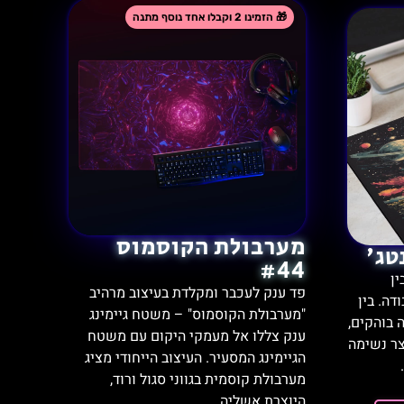
מערבולת הקוסמוס
טג'
#44
ן
פד ענק לעכבר ומקלדת בעיצוב מרהיב
דה. בין
"מערבולת הקוסמוס" – משטח גיימינג
 בוהקים,
ענק צללו אל מעמקי היקום עם משטח
צר נשימה
הגיימינג המסעיר. העיצוב הייחודי מציג
מערבולת קוסמית בגווני סגול ורוד,
היוצרת אשליה...