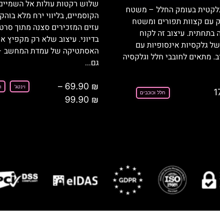
שלוש רקטות עולות אל השמיים
גלקטית בעומק החלל – משטח
הקוסמיים, בליווי ירח מלא בוהק
נק עם קצוות תפורים ומשטח
עזים המזכירים סצנה מתוך סרט
 בתחתית. עיצוב זה לקוח
בדיוני. עיצוב שלא רק מקפיץ א
ל גלקסיות אינסופיות עם
האסתטיקה של עמדת המחשב –
ב. מתאים לחובבי חלל וגלקסיה
גם...
–
69.90
₪
וינטג'
ח
1
חלל וכוכבים
99.90
₪