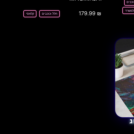
וכבים
למשרד
179.99
₪
חלל וכוכבים
קלאסי
ג