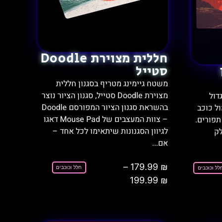
חללית מצוירת Doodle
סטייל
משטח גיימינג מטריף בסגנון חללית
מצוירת Doodle סטייל, סגנון הציור נוצר
דול
בהשראת סגנון הציור המפורסם Doodle
ל כוכב
– צוות המעצבים של Mouse Pad דאגו
תפורים.
לגיוון הסגנונות שיתאימו לכל אחד –
בד חלק
אם...
–
179.99
₪
חלל וכוכבים
לל וכוכבים
199.99
₪