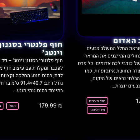
 האדום
חוף פלנטרי בסגנון
שראת החלל המשלב צבעים
וינטג'
חולים המייצגים את המראה
חוף פלנטרי בסגנון וינטג' – פד ג
ל כוכבי לכת אדומים. כל פרט
לעכבר ומקלדת עם עיצוב חוף מו
דר תחושת אינסופיות, כמו
לכת, בסיס מונע החלקה וקצוות 
בלתי נראים של היקום,
גודל רחב: ‎91.4×40.7 ס"מ 
עים יוצרת...
במיוחד בסיס גומי מונע...
1
חלל וכוכבים
179.99
₪
וינטג'
ח
מינימליסטי