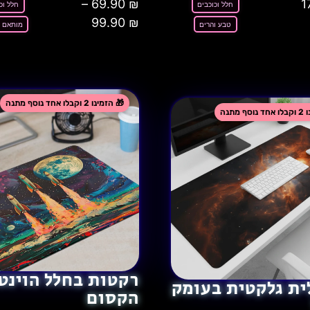
–
69.90
₪
1
חלל וכוכבים
חלל וכ
99.90
₪
טבע והרים
מותאם 
רקטות בחלל הוינט
ית גלקטית בעומק
הקסום