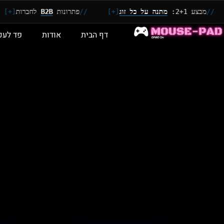
בצע 2+1:
מתנה על כל זוג
[+]
//
פתרונות
B2B
לחברות
[+]
/
דף הבית
אודות
פד לעכ