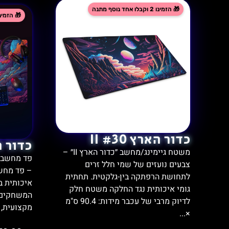
כדור הארץ II #30
כדור 
משטח גיימינג/מחשב ״כדור הארץ II״ –
פד מחשב ג
צבעים נועזים של שמי חלל זרים
– פד מחשב
לתחושת הרפתקה בין-גלקטית. תחתית
איכותית ב
גומי איכותית נגד החלקה משטח חלק
המשחקים 
לדיוק מרבי של עכבר מידות: 90.4 ס"מ
מקצועית, מ
×...