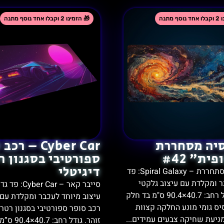
Cyber Car – רכ
יה מסחררת
ספורטיבי בסגנון ר
ית" #42
דיגיטלי
גלקסיה מסתחררת – Spiral Galaxy: פד
ר ומקלדת עם עיצוב גלקטי
סייבר קאר – ber Car
עמוק. גודל רחב: ‎90.4×40.7 ס"מ בד חלק
עיצוב מיוחד לעכבר ומקלדת עם 
יס גומי מונע החלקה קצוות
רכב סופר ספורטיבי בסגנון רטרו
ניעת שחיקה צבעים עמידים...
זוהר. גודל רח