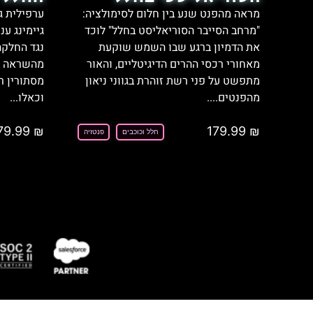
מראה מהפנט שנע בין חלום לסימולציה:
ערפילית 
"מרחב הסייבר הסוריאליסט בחלל" לוכד
גיימינג ע
את הדמיון ברגע שבו השמש שוקעת
נגד החלקה
מאחורי רכסי ההרים הדיגיטליים, והאור
מהשראה ש
מתפשט על פני רשת זוהרת בגווני ניאון
מסתורין ר
מהפנטים....
וכאלו...
79.99
₪
179.99
₪
חלל וכוכבים
פנטזיה