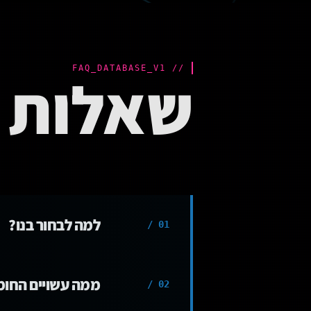
// FAQ_DATABASE_V1
שאלות נ
למה לבחור בנו?
01 /
אנחנו מתמחים בייצור 
ממה עשויים החומ
02 /
צבעונית ועמידה לאורך 