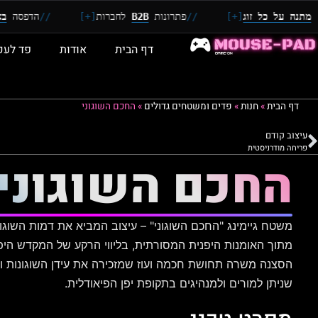
ל זוג
[+]
//
פתרונות
B2B
לחברות
[+]
//
הדפסה
באיכות 4K
+]
דף הבית
אודות
פד לעכ
דף הבית
»
חנות
»
פדים ומשטחים גדולים
»
החכם השוגוני
עיצוב קודם
פריחה מודרניסטית
החכם השוגוני
משטח גיימינג "החכם השוגוני" – עיצוב המביא את דמות השוגון
מתוך האומנות היפנית המסורתית, בליווי הרקע של המקדש היפני
הסצנה משרה תחושת חכמה ועוז שמזכירה את עידן השוגונות ו
שניתן למורים ולמנהיגים בתקופת יפן הפיאודלית.