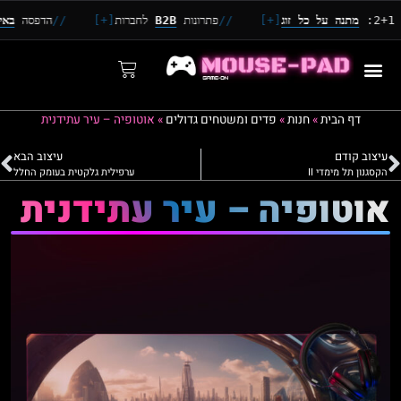
מתנה על כל זוג
[+]
//
פתרונות
B2B
לחברות
[+]
//
הדפסה
באיכות 4K
דף הבית
»
חנות
»
פדים ומשטחים גדולים
»
אוטופיה – עיר עתידנית
עיצוב קודם
עיצוב הבא
הקסגנון תל מימדי II
ערפילית גלקטית בעומק החלל
אוטופיה – עיר עתידנית