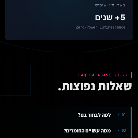
משך חיי שימוש
5+ שנים
Zero-Power Luminescence
// FAQ_DATABASE_V1
שאלות נפוצות.
למה לבחור בנו?
01 /
ממה עשויים החומרים?
אנחנו מתמחים בייצור משטחי גיימינג איכותיים בעיצוב אישי. אנו
02 /