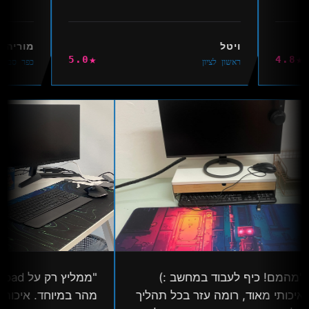
ויטל
מוריה
★
★
5.0
4.8
ראשון לציון
כפר סבא
"מהמם! כיף לעבוד במחשב :)
איכותי מאוד, רומה עזר בכל תהליך
מהר במיוחד. איכותי גד