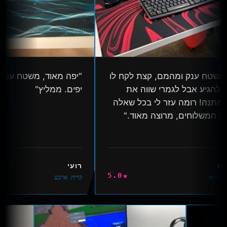
שטח ענק ומהמם, קצת לקח לו
"יפה מאוד, משטח ענק ו
 להגיע אבל לגמרי שווה את
יפים. ממליץ"
תנה! רומה עזר לי בכל שאלה
י המשלוחים, מרוצה מאוד."
ה
רועי
★
5.0
 אתא
קרית ארבע