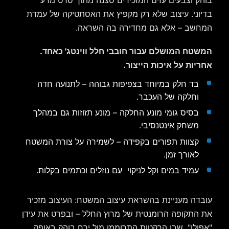
בדיוני. עיצוב שלא רק מקפיץ את האסתטיקה של עמדת
המחשב – אלא גם מחדירה בה השראה.
המשטח המושלם עבור חובבי חלל ווינטג' כאחד.
אחריות על איכות הייצור.
בד חלק במיוחד בצפיפות גבוהה – לתנועה חדה
וחלקה של העכבר.
בסיס גומי מונע החלקה – מונע תזוזות גם במהלך
משחק אינטנסיבי.
קצוות תפורים בקפידה – לשמירה על צורת המשטח
לאורך זמן.
עמיד במים וקל לניקוי עם נוזלים וכתמים בקלות.
עובדה מעניינת בהשראת עיצוב המשטח: העיצוב מזכיר
את התקופה הרומנטית של מרוץ החלל – ובפרט את עידן
"אפולו", שבו הרקטות התרוממו מול ירח בוהק באופק.