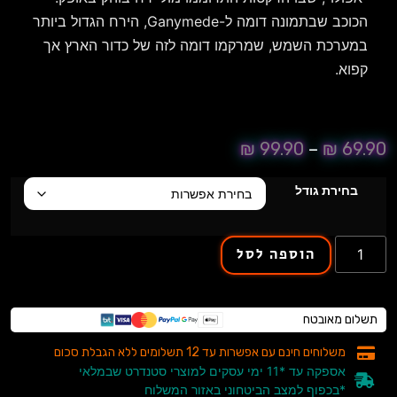
הכוכב שבתמונה דומה ל-Ganymede, הירח הגדול ביותר
במערכת השמש, שמרקמו דומה לזה של כדור הארץ אך
קפוא.
₪
99.90
–
₪
69.90
בחירת גודל
הוספה לסל
תשלום מאובטח
משלוחים חינם עם אפשרות עד 12 תשלומים ללא הגבלת סכום
אספקה עד *11 ימי עסקים למוצרי סטנדרט שבמלאי
*בכפוף למצב הביטחוני באזור המשלוח