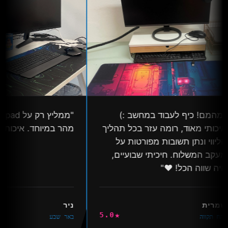
מהמם! כיף לעבוד במחשב :)
יכותי מאוד, רומה עזר בכל תהליך
מהר במיוחד. איכותי גד
ליווי ונתן תשובות מפורטות על
עקב המשלוח. חיכיתי שבועיים,
יה שווה הכל! ❤️"
מרית
ניר
★
5.0
תח תקווה
באר שבע