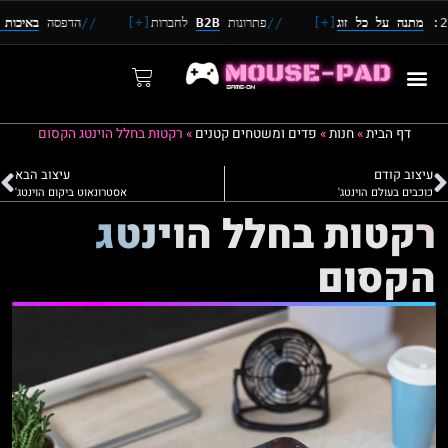
נה על כל זוג
[+]
//
פתרונות
B2B
לחברות
[+]
//
הדפסה
באיכות 4K
+]
דף הבית
»
חנות
»
פדים ומשטחים קטנים
»
רקטות בחלל הוינטג הקסום
עיצוב קודם
עיצוב הבא
כוכבים בעולם הוינטג'
אסטרונאוט ביקום הוינטג'
רקטות בחלל הוינטג
הקסום