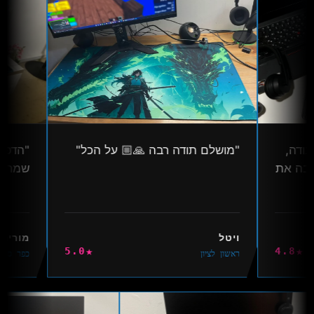
עבודה,
"מושלם תודה רבה 🙏🏼 על הכל"
"הדפס
לטובה את
שמח 
ויטל
מורי
★
★
5.0
4.8
ראשון לציון
כפר ס